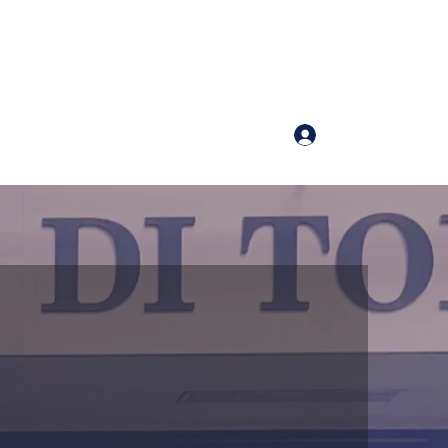
Accedi
011 518 4094