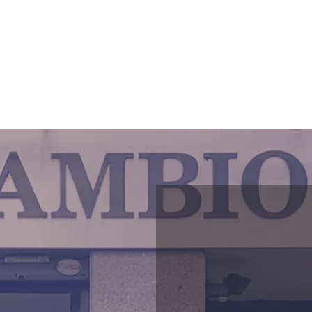
a
Gli Argenti
Compro Oro
Change
Altro